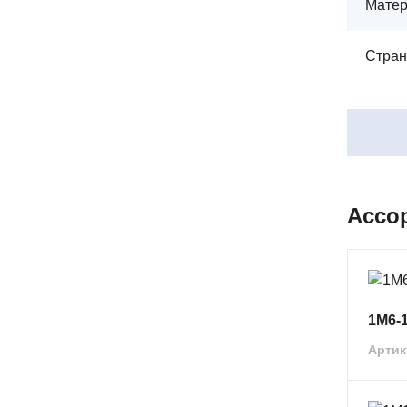
Мате
Стран
Ассо
1М6-
Артик