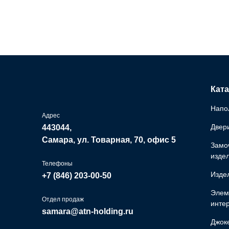
Ката
Напо
Адрес
Двер
443044,
Самара, ул. Товарная, 70, офис 5
Замо
изде
Телефоны
Изде
+7 (846)
203-00-50
Элем
Отдел продаж
инте
samara@atn-holding.ru
Джок