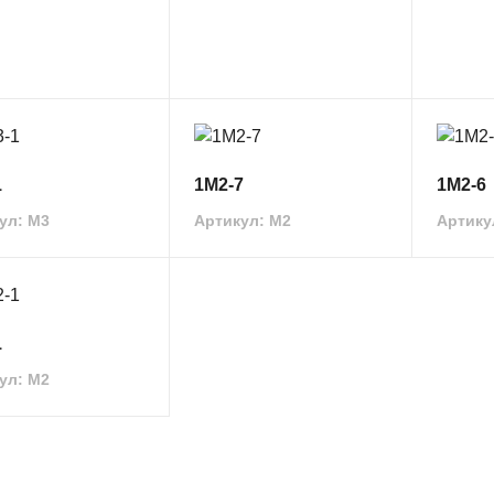
1
1М2-7
1М2-6
ул: M3
Артикул: M2
Артику
1
ул: M2