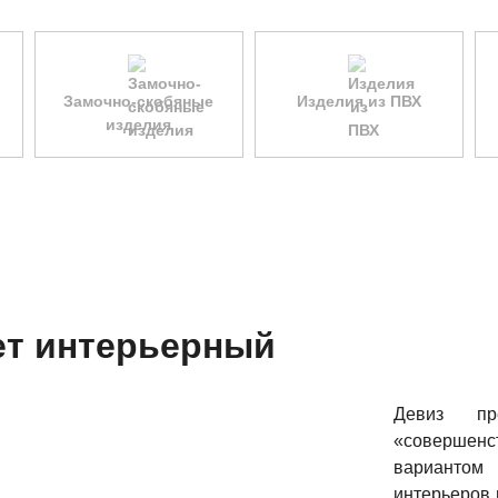
Замочно-скобяные
Изделия из ПВХ
изделия
ет интерьерный
Девиз пр
«совершен
варианто
интерьеров 