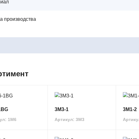
риал
а производства
ртимент
1BG
3М3-1
3М1-2
ул: 1М6
Артикул: 3М3
Артику