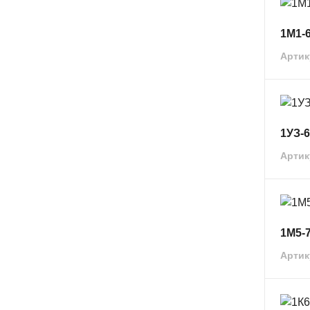
1М1-
Артик
1УЗ-
Артик
1М5-
Артик