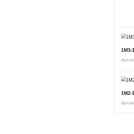
1М3-
Артик
1М2-
Артик