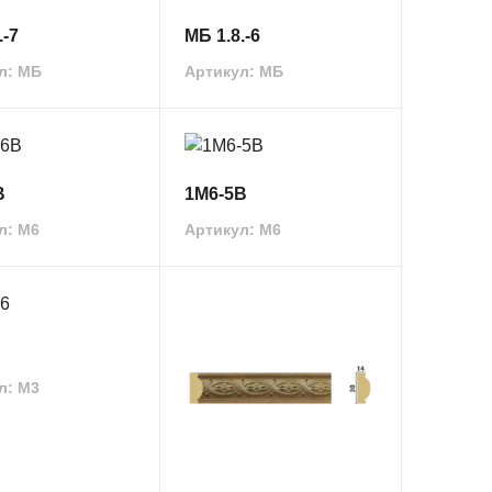
.-7
МБ 1.8.-6
л: МБ
Артикул: МБ
В
1М6-5В
л: М6
Артикул: М6
л: M3