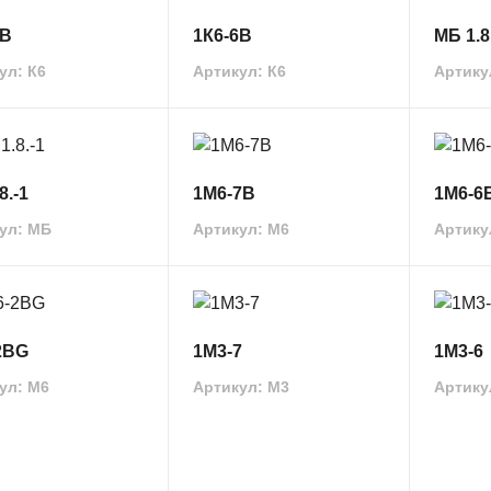
7В
1К6-6В
МБ 1.8
ул: К6
Артикул: К6
Артику
8.-1
1М6-7В
1М6-6
ул: МБ
Артикул: М6
Артику
2BG
1М3-7
1М3-6
ул: М6
Артикул: M3
Артику