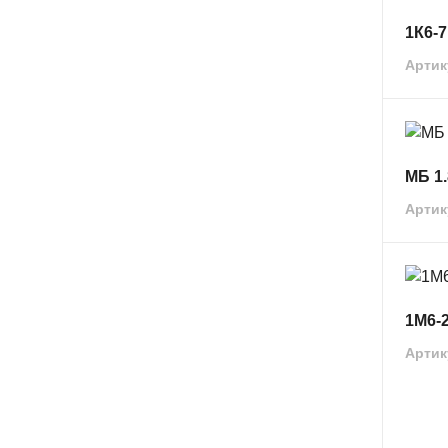
1К6-
Артик
МБ 1.
Артик
1М6-
Артик