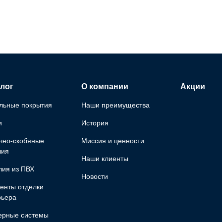
лог
О компании
Акции
льные покрытия
Наши преимущества
и
История
чно-скобяные
Миссия и ценности
лия
Наши клиенты
лия из ПВХ
Новости
енты отделки
рьера
ерные системы