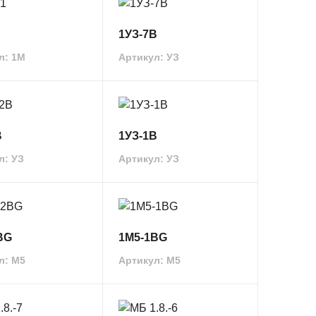
1УЗ-7В
л: 1M
Артикул: УЗ
В
1УЗ-1В
л: УЗ
Артикул: УЗ
BG
1М5-1BG
л: М5
Артикул: М5