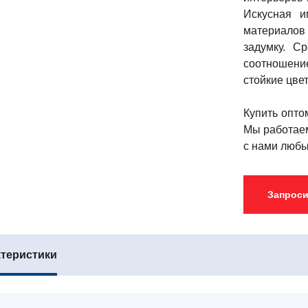
Искусная и
материалов
задумку. С
соотношени
стойкие цве
Купить опто
Мы работаем
с нами люб
Запроси
ктеристики