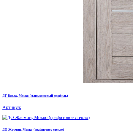
ДГ Виола, Мокко (Алюминиевый профиль)
Артикул:
ДО Жасмин, Мокко (графитовое стекло)