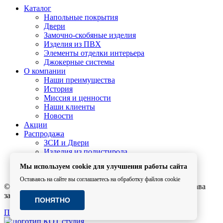
Каталог
Напольные покрытия
Двери
Замочно-скобяные изделия
Изделия из ПВХ
Элементы отделки интерьера
Джокерные системы
О компании
Наши преимущества
История
Миссия и ценности
Наши клиенты
Новости
Акции
Распродажа
ЗСИ и Двери
Изделия из полистирола
Сайдинг-панели
Мы используем cookie для улучшения работы сайта
Контакты
Оставаясь на сайте вы соглашаетесь на обработку файлов cookie
© 2011-2026 Группа компаний "АТН- Холдинг". Все права
защищены.
ПОНЯТНО
Политика конфиденциальности