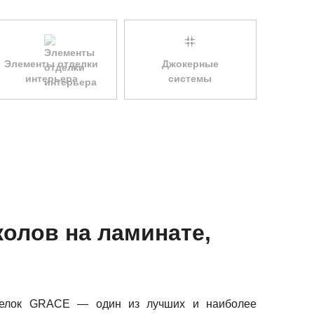
Элементы отделки
Джокерные
интерьера
системы
олов на ламинате,
мелок GRACE — один из лучших и наиболее