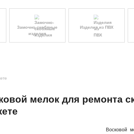
Замочно-скобяные
Изделия из ПВХ
изделия
кете
ковой мелок для ремонта ск
кете
Восковой 