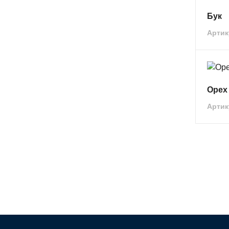
Бук
Артик
Орех
Артик