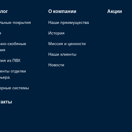
лог
О компании
Акции
льные покрытия
Наши преимущества
и
История
чно-скобяные
Миссия и ценности
лия
Наши клиенты
лия из ПВХ
Новости
енты отделки
рьера
ерные системы
такты