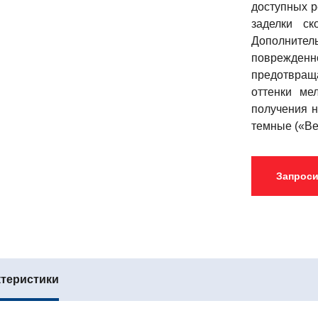
доступных р
заделки с
Дополнит
поврежденн
предотвра
оттенки ме
получения н
темные («Вен
Запроси
ктеристики