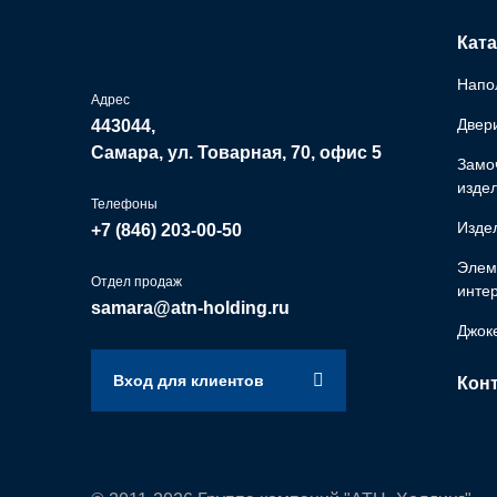
Ката
Напо
Адрес
Двер
443044,
Самара, ул. Товарная, 70, офис 5
Замо
изде
Телефоны
Изде
+7 (846)
203-00-50
Элем
Отдел продаж
инте
samara@atn-holding.ru
Джок
Вход для клиентов
Кон