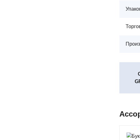
Упако
Торго
Произ
G
Ассо