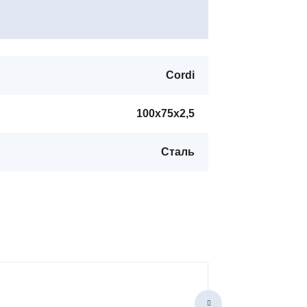
Cordi
100х75х2,5
Сталь
Петля пр., 100