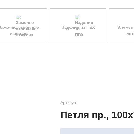
Замочно-скобяные
Изделия из ПВХ
Элемен
изделия
инт
Артикул:
Петля пр., 100