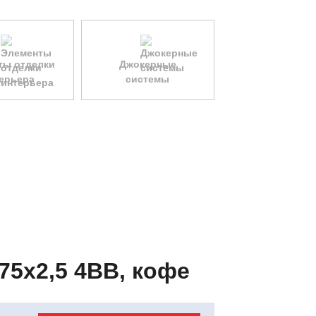
ты отделки
Джокерные
ерьера
системы
x75x2,5 4ВВ, кофе