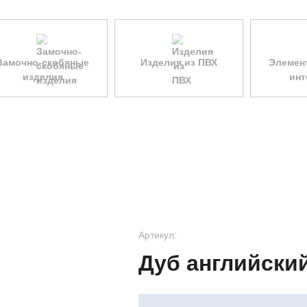
Замочно-скобяные
Изделия из ПВХ
Элемен
изделия
инт
Артикул:
Дуб английски