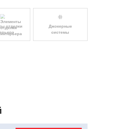
ты отделки
Джокерные
ерьера
системы
й