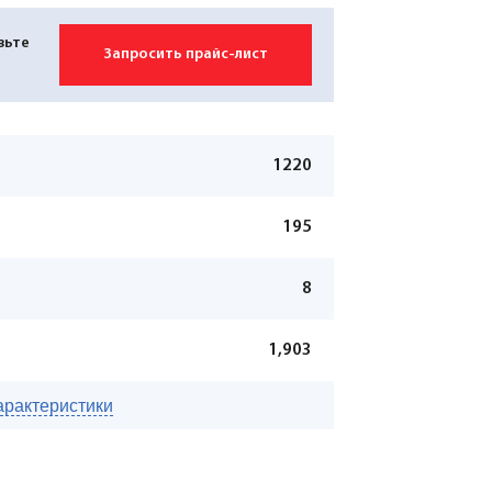
вьте
Запросить прайс-лист
1220
195
8
1,903