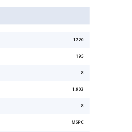
1220
195
8
1,903
8
MSPC