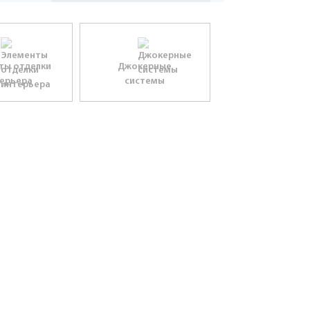
ты отделки
Джокерные
ерьера
системы