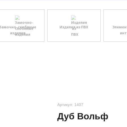
Замочно-скобяные
Изделия из ПВХ
Элемен
изделия
инт
Артикул: 1407
Дуб Вольф